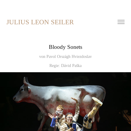
JULIUS LEON SEILER
Bloody Sonets
Regie: Dávid Paška