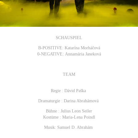
SCHAUSPIEL
B-POSITIVE: Katarína Morháčová
0-NEGATIVE: Annamária Janeková
TEAM
Regie : Dávid Paška
Dramaturgie : Darina Abrahámová
Bühne : Julius Leon Seiler
Kostüme : Maria-Lena Poindl
Musik: Samuel D. Abrahám