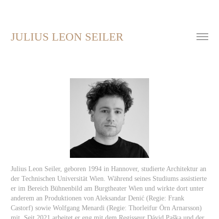
JULIUS LEON SEILER
Julius Leon Seiler, geboren 1994 in Hannover, studierte Architektur an
der Technischen Universität Wien. Während seines Studiums assistierte
er im Bereich Bühnenbild am Burgtheater Wien und wirkte dort unter
anderem an Produktionen von Aleksandar Denić (Regie: Frank
Castorf) sowie Wolfgang Menardi (Regie: Thorleifur Örn Arnarsson)
mit. Seit 2021 arbeitet er eng mit dem Regisseur Dávid Paška und der