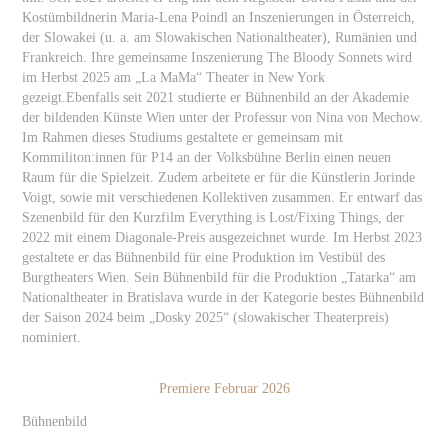
Kostümbildnerin Maria-Lena Poindl an Inszenierungen in Österreich,
der Slowakei (u. a. am Slowakischen Nationaltheater), Rumänien und
Frankreich. Ihre gemeinsame Inszenierung The Bloody Sonnets wird
im Herbst 2025 am „La MaMa“ Theater in New York
gezeigt.Ebenfalls seit 2021 studierte er Bühnenbild an der Akademie
der bildenden Künste Wien unter der Professur von Nina von Mechow.
Im Rahmen dieses Studiums gestaltete er gemeinsam mit
Kommiliton:innen für P14 an der Volksbühne Berlin einen neuen
Raum für die Spielzeit. Zudem arbeitete er für die Künstlerin Jorinde
Voigt, sowie mit verschiedenen Kollektiven zusammen. Er entwarf das
Szenenbild für den Kurzfilm Everything is Lost/Fixing Things, der
2022 mit einem Diagonale-Preis ausgezeichnet wurde. Im Herbst 2023
gestaltete er das Bühnenbild für eine Produktion im Vestibül des
Burgtheaters Wien. Sein Bühnenbild für die Produktion „Tatarka“ am
Nationaltheater in Bratislava wurde in der Kategorie bestes Bühnenbild
der Saison 2024 beim „Dosky 2025“ (slowakischer Theaterpreis)
nominiert.
Premiere Februar 2026
Bühnenbild